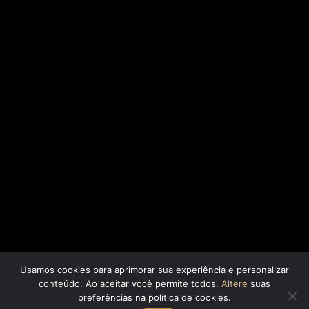
Pesquise
Mais conteúdos
Artigos
Mídias
Blog
Usamos cookies para aprimorar sua experiência e personalizar
conteúdo. Ao aceitar você permite todos.
Altere
suas
Miyashita Consulting. Praticamos, aprendemos
preferências na política de cookies.
e ensinamos marketing.