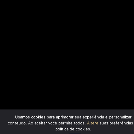
Miyashita Consulting. Praticamos, aprendemos
e ensinamos marketing.
Usamos cookies para aprimorar sua experiência e personalizar
conteúdo. Ao aceitar você permite todos.
Altere
suas preferências
política de cookies.