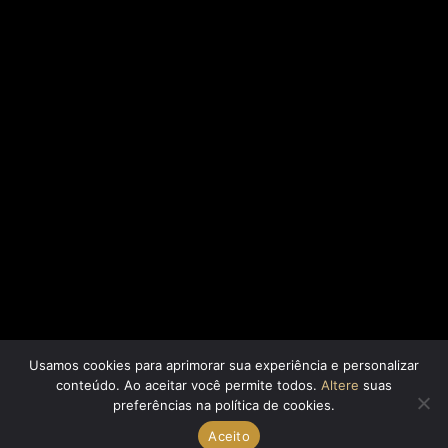
Pesquise
Mais conteúdos
Artigos
Mídias
Blog
Usamos cookies para aprimorar sua experiência e personalizar
conteúdo. Ao aceitar você permite todos.
Altere
suas
Miyashita Consulting. Praticamos, aprendemos
preferências na política de cookies.
e ensinamos marketing.
Aceito