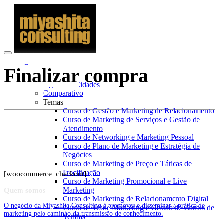
Cursos
Finalizar
compra
Saiba tudo
Agenda e Cidades
Comparativo
Temas
Curso de Gestão e Marketing de Relacionamento
Curso de Marketing de Serviços e Gestão de
Atendimento
Curso de Networking e Marketing Pessoal
Curso de Plano de Marketing e Estratégia de
Negócios
Curso de Marketing de Preço e Táticas de
Precificação
[woocommerce_checkout]
Curso de Marketing Promocional e Live
Marketing
Quem somos
Curso de Marketing de Relacionamento Digital
O negócio da Miyashita Consulting é promover e disseminar a prática de
Curso de Trade Marketing e Gestão de Canais de
marketing pelo caminho da transmissão de conhecimento.
Vendas